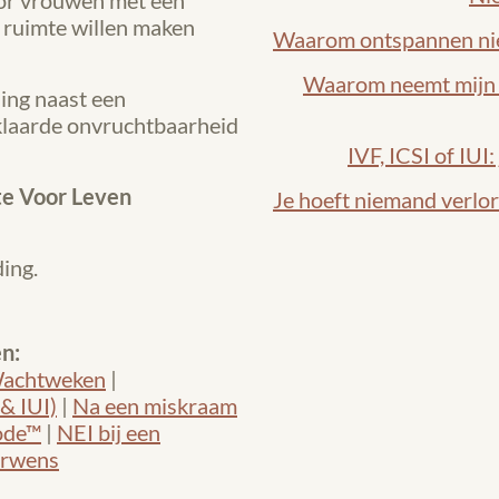
or vrouwen met een
 ruimte willen maken
Waarom ontspannen nie
Waarom neemt mijn 
ding naast een
erklaarde onvruchtbaarheid
IVF, ICSI of IUI:
e Voor Leven
Je hoeft niemand verlo
ing.
n:
achtweken
|
 & IUI)
|
Na een miskraam
ode™
|
NEI bij een
erwens