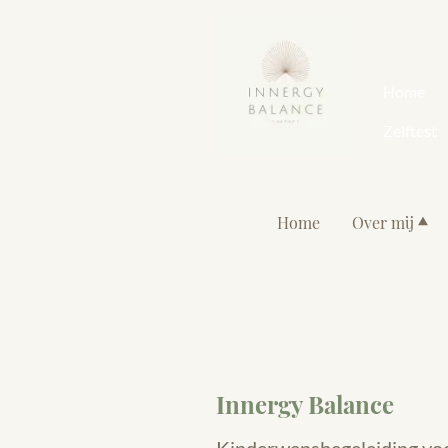
Home
Zelftest
Home
Over mij
Innergy Balance