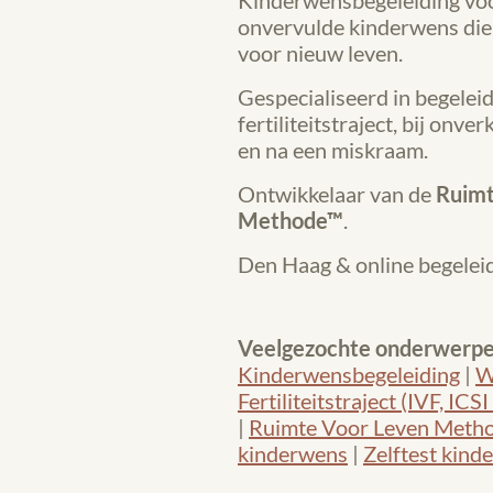
Kinderwensbegeleiding vo
onvervulde kinderwens die
voor nieuw leven.
Gespecialiseerd in begelei
fertiliteitstraject, bij onv
en na een miskraam.
Ontwikkelaar van de
Ruimt
Methode™
.
Den Haag & online begeleid
Veelgezochte onderwerpe
Kinderwensbegeleiding
|
W
Fertiliteitstraject (IVF, ICSI
|
Ruimte Voor Leven Meth
kinderwens
|
Zelftest kind