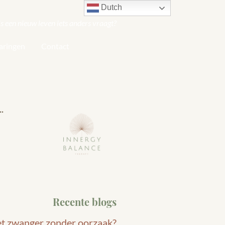
Dutch
s een nieuw leven iets anders vraagt?
aringen
Contact
Recente blogs
et zwanger zonder oorzaak?