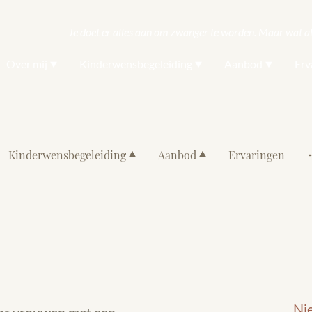
Je doet er alles aan om zwanger te worden. Maar wat al
Over mij
Kinderwensbegeleiding
Aanbod
Erv
Kinderwensbegeleiding
Aanbod
Ervaringen
Ni