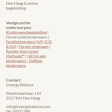
Den Haag & online
begeleiding.
Veelgezochte
onderwerpen:
Kinderwensbegeleiding
|
Onvervulde kinderwens |
Fertiliteitstraject (IVF, ICSI
& IUI)
|
Na een miskraam
|
Ruimte Voor Leven
Methode™
|
NEI bij een
kinderwens
|
Zelftest
kinderwens
Contact:
Innergy Balance
Eisenhowerlaan 114
2517 KM Den Haag
info@innergybalance.com
06-16031288