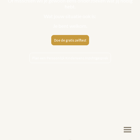
Of misschien wil je gewoon eens onderzoeken wat jij nodig
hebt.
Wat jouw situatie ook is:
Je bent welkom.
Doe de gratis zelftest
Plan een Persoonlijk Kinderwens Inzichtgesprek