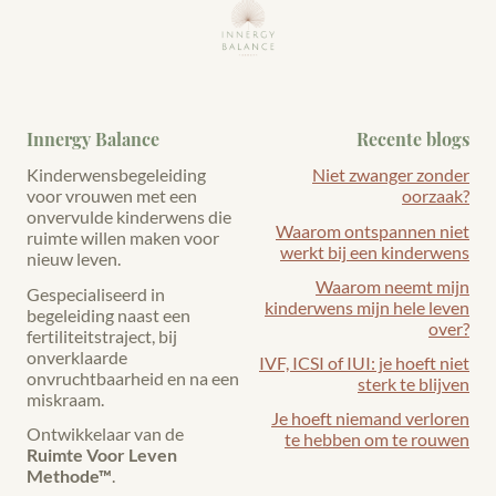
Innergy Balance
Recente blogs
Kinderwensbegeleiding
Niet zwanger zonder
voor vrouwen met een
oorzaak?
onvervulde kinderwens die
Waarom ontspannen niet
ruimte willen maken voor
werkt bij een kinderwens
nieuw leven.
Waarom neemt mijn
Gespecialiseerd in
kinderwens mijn hele leven
begeleiding naast een
over?
fertiliteitstraject, bij
onverklaarde
IVF, ICSI of IUI: je hoeft niet
onvruchtbaarheid en na een
sterk te blijven
miskraam.
Je hoeft niemand verloren
Ontwikkelaar van de
te hebben om te rouwen
Ruimte Voor Leven
Methode™
.