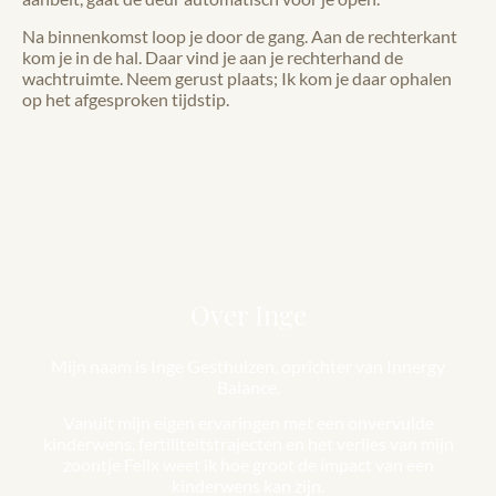
Na binnenkomst loop je door de gang. Aan de rechterkant
kom je in de hal. Daar vind je aan je rechterhand de
wachtruimte. Neem gerust plaats; Ik kom je daar ophalen
op het afgesproken tijdstip.
Over Inge
Mijn naam is Inge Gesthuizen, oprichter van Innergy
Balance.
Vanuit mijn eigen ervaringen met een onvervulde
kinderwens, fertiliteitstrajecten en het verlies van mijn
zoontje Felix weet ik hoe groot de impact van een
kinderwens kan zijn.