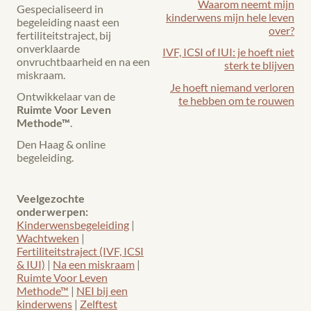
Waarom neemt mijn
Gespecialiseerd in
kinderwens mijn hele leven
begeleiding naast een
over?
fertiliteitstraject, bij
onverklaarde
IVF, ICSI of IUI: je hoeft niet
onvruchtbaarheid en na een
sterk te blijven
miskraam.
Je hoeft niemand verloren
Ontwikkelaar van de
te hebben om te rouwen
Ruimte Voor Leven
Methode™
.
Den Haag & online
begeleiding.
Veelgezochte
onderwerpen:
Kinderwensbegeleiding
|
Wachtweken
|
Fertiliteitstraject (IVF, ICSI
& IUI)
|
Na een miskraam
|
Ruimte Voor Leven
Methode™
|
NEI bij een
kinderwens
|
Zelftest