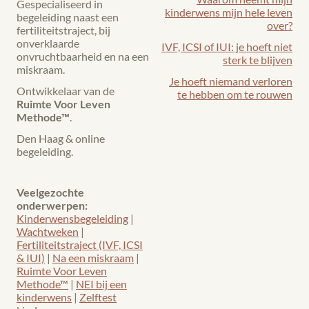
Gespecialiseerd in
kinderwens mijn hele leven
begeleiding naast een
over?
fertiliteitstraject, bij
onverklaarde
IVF, ICSI of IUI: je hoeft niet
onvruchtbaarheid en na een
sterk te blijven
miskraam.
Je hoeft niemand verloren
Ontwikkelaar van de
te hebben om te rouwen
Ruimte Voor Leven
Methode™
.
Den Haag & online
begeleiding.
Veelgezochte
onderwerpen:
Kinderwensbegeleiding
|
Wachtweken
|
Fertiliteitstraject (IVF, ICSI
& IUI)
|
Na een miskraam
|
Ruimte Voor Leven
Methode™
|
NEI bij een
kinderwens
|
Zelftest