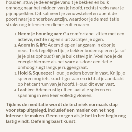
houden, stuw je de energie vanuit je bekken en buik
omhoog naar het midden van je hoofd, rechtstreeks naar je
pijnappelklier. Dit kalmeert je zenuwstelsel en opent de
poort naar je onderbewustzijn, waardoor je de meditatie
straks nog intenser en dieper zult ervaren.
Neem je houding aan:
Ga comfortabel zitten met een
actieve, rechte rug en sluit zachtjes je ogen.
Adem in & lift:
Adem diep en langzaam in door je
neus. Trek tegelijkertijd je bekkenbodemspieren (alsof
je je plas ophoudt) en je buik stevig in. Voel hoe je de
energie hiermee als het ware als door een rietje
omhoog zuigt langs je ruggengraat.
Hold & Squeeze:
Houd je adem bovenin vast. Knijp je
spieren nog iets krachtiger aan en richt al je aandacht
op het centrum van je hoofd. Houd dit even vast.
Laat los:
Adem rustig uit en laat alle spieren en
spanning in één keer volledig vloeien.
Tijdens de meditatie wordt de techniek normaals stap
voor stap uitgelegd, inclusief een manier om het nog
intenser te maken. Geen zorgen als je het in het begin nog
lastig vindt. Oefening baart kunst!